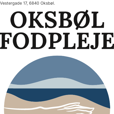
Videre
Vestergade 17, 6840 Oksbøl.
til
indhold